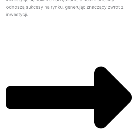
odnoszą sukcesy na rynku, generując znaczący zwrot z
inwestycji.