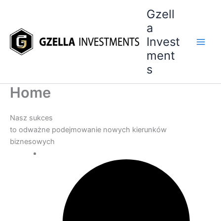
Przejdź
Gzell
do
a
treści
Invest
ment
s
Home
Nasz sukces
to odważne podejmowanie nowych kierunków
biznesowych