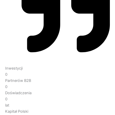
Inwestycji
0
Partnerów B2B
0
Doświadczenia
0
lat
Kapitał Polski