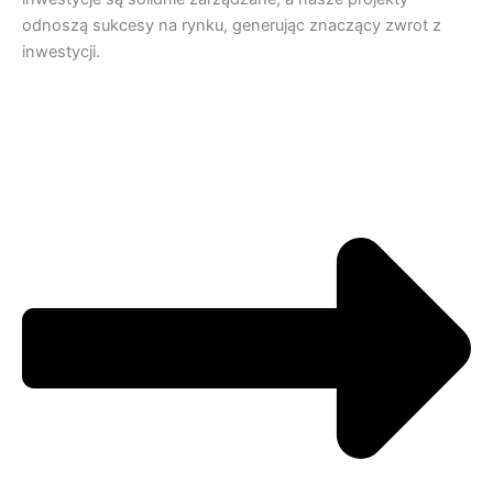
odnoszą sukcesy na rynku, generując znaczący zwrot z
inwestycji.