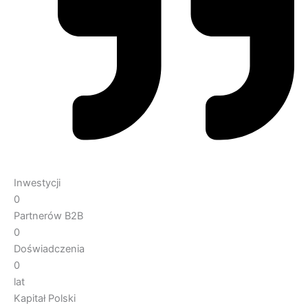
Inwestycji
0
Partnerów B2B
0
Doświadczenia
0
lat
Kapitał Polski