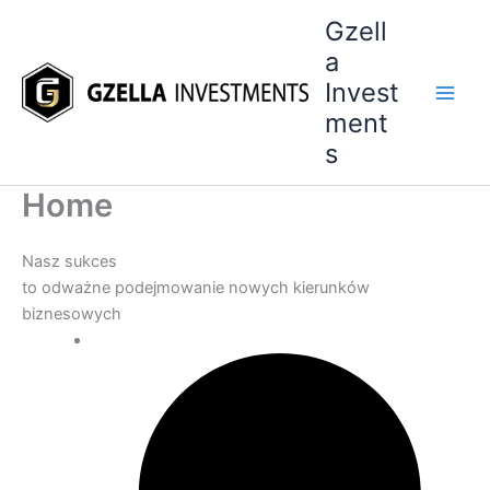
Przejdź
Gzell
do
a
treści
Invest
ment
s
Home
Nasz sukces
to odważne podejmowanie nowych kierunków
biznesowych