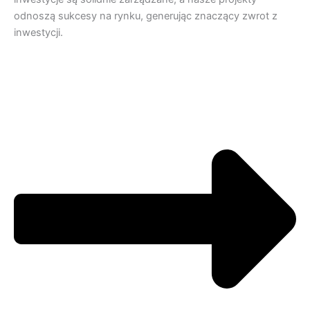
odnoszą sukcesy na rynku, generując znaczący zwrot z
inwestycji.